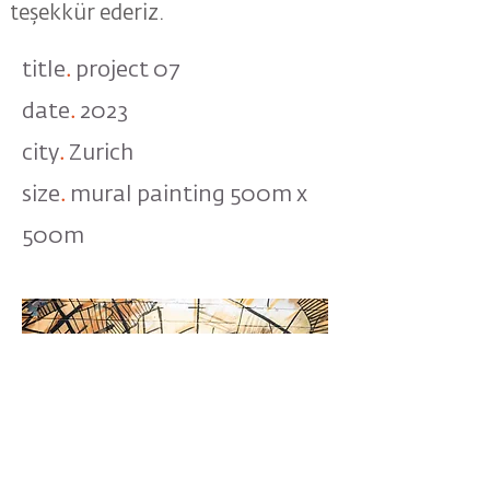
teşekkür ederiz.
title
.
project 07
date
.
2023
city
.
Zurich
size
.
mural painting 500m x
500m